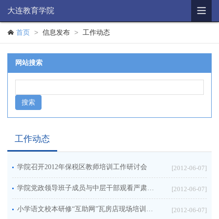

大连教育学院
学院概况
>
>

首页
信息发布
工作动态
机构简介
网站搜索
思想政治
教研培训
辅助机构
教育科研
工作动态
学历教育
学院召开2012年保税区教师培训工作研讨会
[2012-06-07]
财务公开
学院党政领导班子成员与中层干部观看严肃换届纪律工作纪实教育片
[2012-06-07]
信息公开
小学语文校本研修“互助网”瓦房店现场培训如期举行
[2012-06-07]