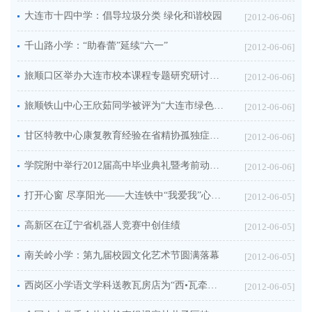
大连市十四中学：倡导垃圾分类 绿化和谐校园
[2012-06-06]
千山路小学：“助春蕾”延续“六一”
[2012-06-06]
旅顺口区举办大连市校本课程专题研究研讨会暨前夹山小学第五届校园剪纸艺术节开幕式
[2012-06-06]
旅顺铁山中心王欣茹同学被评为“大连市绿色生活使者”
[2012-06-06]
甘区特教中心康复教育经验在省精协孤独症大会上作交流
[2012-06-06]
学院附中举行2012届高中毕业典礼暨考前动员大会
[2012-06-06]
打开心窗 尽享阳光——大连铁中“我爱我”心理活动周落幕
[2012-06-05]
高新区在辽宁省机器人竞赛中创佳绩
[2012-06-05]
南关岭小学：第九届校园文化艺术节圆满落幕
[2012-06-05]
西岗区小学语文学科送教瓦房店为“西•瓦牵手”再续新篇
[2012-06-05]