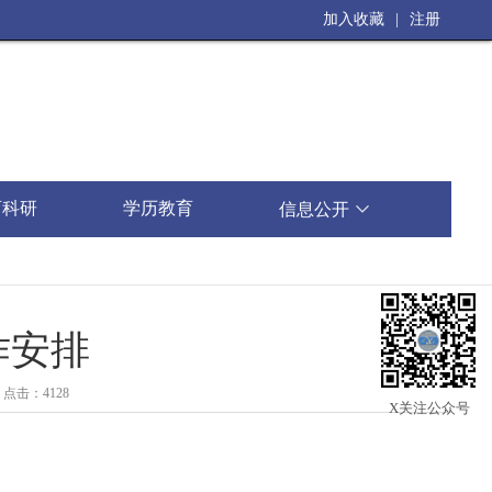
加入收藏
|
注册
育科研
学历教育
信息公开

作安排
：
点击：4128
X关注公众号