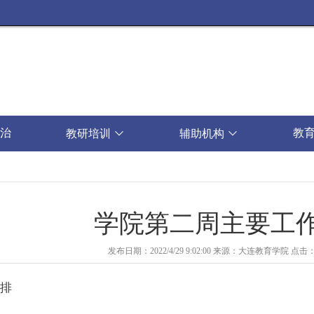
治
教
教研培训

辅助机构

学院第二周主要工
发布日期：2022/4/29 9:02:00
来源：大连教育学院
点击
排