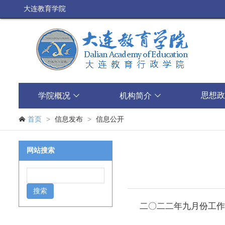
大连教育学院
思想政
学院概况

机构简介

>
>

首页
信息发布
信息公开
网站搜索
二〇二二年九月份工作