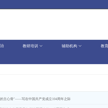
治
教研培训

辅助机构

教
的主心骨"——写在中国共产党成立104周年之际