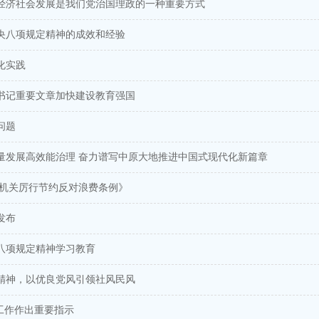
经济社会发展是我们党治国理政的一种重要方式
央八项规定精神的成效和经验
化实践
书记重要文章加快建设教育强国
问题
量发展高效能治理 奋力谱写中原大地推进中国式现代化新篇章
政机关厉行节约反对浪费条例》
发布
八项规定精神学习教育
精神，以优良党风引领社风民风
工作作出重要指示